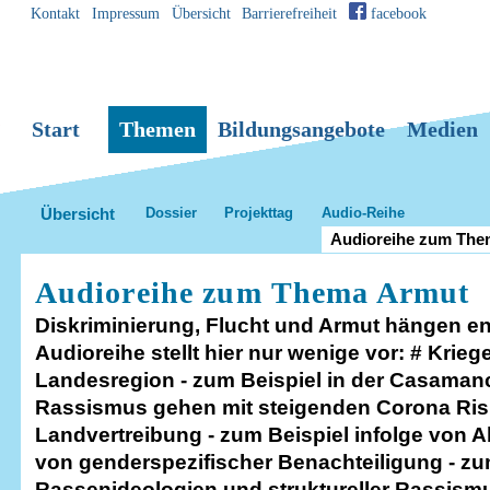
Kontakt
Impressum
Übersicht
Barrierefreiheit
facebook
Direkt
Benutzerspezifische
Sektionen
zum
Werkzeuge
Inhalt
|
Start
Themen
Bildungsangebote
Medien
Direkt
zur
Übersicht
Dossier
Projekttag
Audio-Reihe
Navigation
Audioreihe zum The
Audioreihe zum Thema Armut
Diskriminierung, Flucht und Armut hängen e
Audioreihe stellt hier nur wenige vor: # Krie
Landesregion - zum Beispiel in der Casamanc
Rassismus gehen mit steigenden Corona Risi
Landvertreibung - zum Beispiel infolge von A
von genderspezifischer Benachteiligung - zu
Rassenideologien und struktureller Rassism