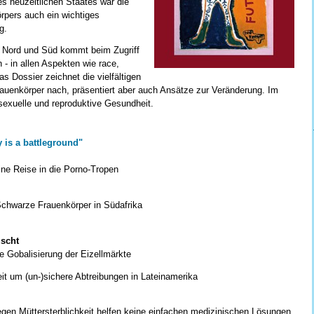
s neuzeitlichen Staates war die
rpers auch ein wichtiges
g.
n Nord und Süd kommt beim Zugriff
- in allen Aspekten wie race,
Das Dossier zeichnet die vielfältigen
 Frauenkörper nach, präsentiert aber auch Ansätze zur Veränderung. Im
 sexuelle und reproduktive Gesundheit.
y is a battleground"
ine Reise in die Porno-Tropen
chwarze Frauenkörper in Südafrika
uscht
e Gobalisierung der Eizellmärkte
eit um (un-)sichere Abtreibungen in Lateinamerika
en Müttersterblichkeit helfen keine einfachen medizinischen Lösungen