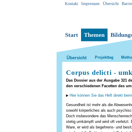
Kontakt
Impressum
Übersicht
Barrie
Direkt
Benutzerspezifische
Sektionen
zum
Werkzeuge
Inhalt
|
Direkt
zur
Start
Themen
Bildung
Navigation
Übersicht
Projekttag
Meth
Corpus delicti - um
Das Dossier aus der Ausgabe 321 der
den verschiedenen Facetten des um
Hier können Sie das Heft direkt beim
Gesundheit ist mehr als die Abwesenhe
sowohl körperliches als auch psychis
Doch insbesondere das Menschenrecht
stetig umkämpft und wird oft verletzt. 
Ware, er wird als begehrens- und besi