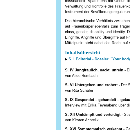
misshandelt. Spätestens mit Geburt de
Verwaltung und Kontrolle des Frauenkö
Instrument der Bevölkerungsregulierun
Das hierarchische Verhältnis zwische
auf Frauenkörper ebenfalls zum Tragen 
class, gender, disability und identity. 
Eingriffe, Angriffe und Übergriffe auf
Mittelpunkt steht dabei das Recht auf
Inhaltsübersicht
S. I Editorial - Dossier: "Your bod
S. IV Jungfräulich, nackt, unrein -
E
von Alice Rombach
S. VI Untergeben und erobert -
Der S
von Rita Schäfer
S. IX Gespendet – gehandelt – geta
Interview mit Erika Feyerabend über di
S. XII Umkämpft und verteidigt -
Str
von Kirsten Achtelik
S. XVI Symptomatisch verkannt -
Geg