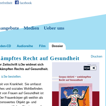
refreiheit
facebook
sangebote
Medien
Ueber uns
oden-CD
Audioreihe
Film
Dossier
Artikelaktione
Drucken
kämpftes Recht auf Gesundheit
 Zeitschrift iz3w widmet sich
kämpften Rechts auf Gesundheit.
 iz3w bestellen.
it von Krankheit. Sie umfasst
ches und soziales Wohlbefinden.
 von Frauen auf Gesundheit ist
Der Frauenkörper gilt weithin als
tzenswertes Objekt ge- und